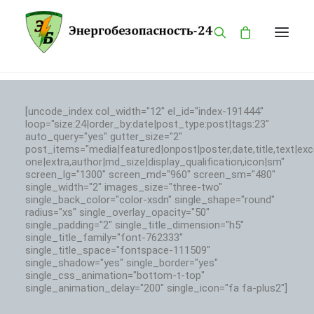
ГЛАВНАЯ
[uncode_index col_width="12" el_id="index-191444"
loop="size:24|order_by:date|post_type:post|tags:23"
КАТАЛОГ
auto_query="yes" gutter_size="2"
О КОМПАНИИ
post_items="media|featured|onpost|poster,date,title,text|exc
one|extra,author|md_size|display_qualification,icon|sm"
БРЕНДЫ
screen_lg="1300" screen_md="960" screen_sm="480"
single_width="2" images_size="three-two"
ПРОДУКЦИЯ
single_back_color="color-xsdn" single_shape="round"
radius="xs" single_overlay_opacity="50"
ОПАСНОСТИ
single_padding="2" single_title_dimension="h5"
single_title_family="font-762333"
КОНТАКТЫ
single_title_space="fontspace-111509"
MY ACCOUNT
single_shadow="yes" single_border="yes"
single_css_animation="bottom-t-top"
PRIVACY POLICY
single_animation_delay="200" single_icon="fa fa-plus2"]
LANGUAGE