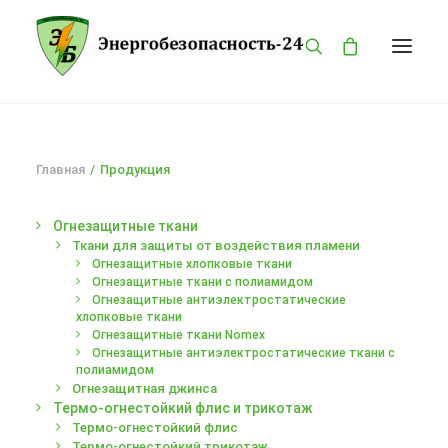
ГЛАВНАЯ
Главная
Продукция
КАТАЛОГ
О КОМПАНИИ
Огнезащитные ткани
БРЕНДЫ
Ткани для защиты от воздействия пламени
Огнезащитные хлопковые ткани
ПРОДУКЦИЯ
Огнезащитные ткани с полиамидом
Огнезащитные антиэлектростатические
ОПАСНОСТИ
хлопковые ткани
Огнезащитные ткани Nomex
КОНТАКТЫ
Огнезащитные антиэлектростатические ткани с
MY ACCOUNT
полиамидом
Огнезащитная джинса
PRIVACY POLICY
Термо-огнестойкий флис и трикотаж
Термо-огнестойкий флис
LANGUAGE
Термо-огнестойкий трикотаж