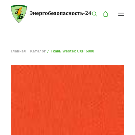
ГЛАВНАЯ
Главная
Каталог
Ткань Westex CXP 6000
КАТАЛОГ
О КОМПАНИИ
БРЕНДЫ
ПРОДУКЦИЯ
ОПАСНОСТИ
КОНТАКТЫ
MY ACCOUNT
PRIVACY POLICY
LANGUAGE