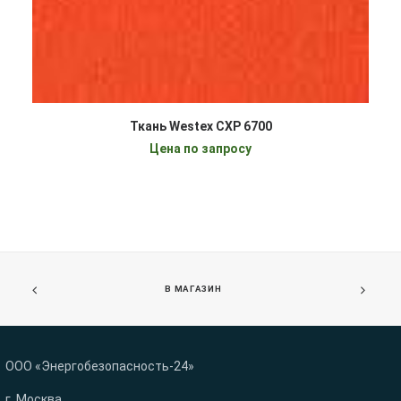
БЫСТРЫЙ ПРОСМОТР
ВЫБРАТЬ ...
Ткань Westex CXP 6700
Цена по запросу
В МАГАЗИН
ООО «Энергобезопасность-24»
г. Москва