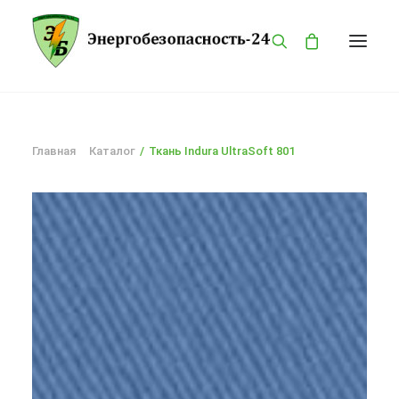
ГЛАВНАЯ
Главная
Каталог
Ткань Indura UltraSoft 801
КАТАЛОГ
О КОМПАНИИ
БРЕНДЫ
ПРОДУКЦИЯ
ОПАСНОСТИ
КОНТАКТЫ
MY ACCOUNT
PRIVACY POLICY
LANGUAGE