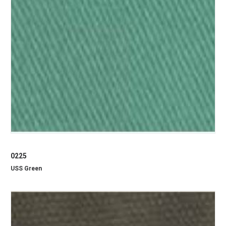
0225
USS Green